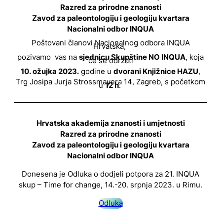
Razred za prirodne znanosti
Zavod za paleontologiju i geologiju kvartara
Nacionalni odbor INQUA
Poštovani članovi Nacionalnog odbora INQUA
Hrvatska,
pozivamo vas na
sjednicu Skupštine NO INQUA
, koja
će se održati
10. ožujka 2023.
godine u
dvorani Knjižnice HAZU
,
Trg Josipa Jurja Strossmayera 14, Zagreb, s početkom
u
12 h
.
Hrvatska akademija znanosti i umjetnosti
Razred za prirodne znanosti
Zavod za paleontologiju i geologiju kvartara
Nacionalni odbor INQUA
Donesena je Odluka o dodjeli potpora za 21. INQUA
skup – Time for change, 14.-20. srpnja 2023. u Rimu.
Odluka