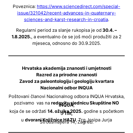
Poveznica:
https://www.sciencedirect.com/special-
issue/321042/recent-advances-in-quaternary-
sciences-and-karst-research-in-croatia
.
Regularni period za slanje rukopisa je od
30.4. –
1.8.2025.
, a eventualno će se još moći produžiti za 2
mjeseca, odnosno do 30.9.2025.
Hrvatska akademija znanosti i umjetnosti
Razred za prirodne znanosti
Zavod za paleontologiju i geologiju kvartara
Nacionalni odbor INQUA
Poštovani članovi Nacionalnog odbora INQUA Hrvatska,
pozivamo vas na
redovitu sjednicu Skupštine NO
INQUA
,
koja će se održati
14. ožujka 2025.
godine s početkom
u
11h,
u
dvorani Knjižnice HAZU
, Trg Josipa Jurja
Strossmayera 14, Zagreb.