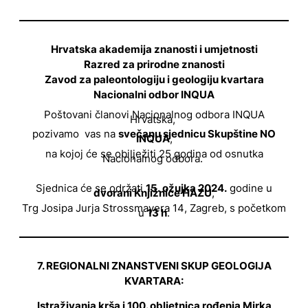
Hrvatska akademija znanosti i umjetnosti
Razred za prirodne znanosti
Zavod za paleontologiju i geologiju kvartara
Nacionalni odbor INQUA
Poštovani članovi Nacionalnog odbora INQUA
Hrvatska,
pozivamo vas na
svečanu sjednicu Skupštine NO
INQUA
,
na kojoj će se obilježiti 25 godina od osnutka
Nacionalnog odbora.
Sjednica će se održati
15. ožujka 2024.
godine u
dvorani Knjižnice HAZU
,
Trg Josipa Jurja Strossmayera 14, Zagreb, s početkom
u
13 h
.
7. REGIONALNI ZNANSTVENI SKUP GEOLOGIJA
KVARTARA:
Istraživanja krša i 100. obljetnica rođenja Mirka