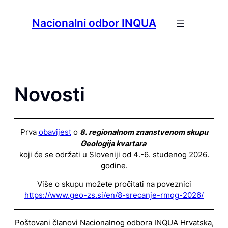
Skip
to
Nacionalni odbor INQUA
content
Novosti
Prva
obavijest
o
8. regionalnom znanstvenom skupu
Geologija kvartara
koji će se održati u Sloveniji od 4.-6. studenog 2026.
godine.
Više o skupu možete pročitati na poveznici
https://www.geo-zs.si/en/8-srecanje-rmqg-2026/
Poštovani članovi Nacionalnog odbora INQUA Hrvatska,