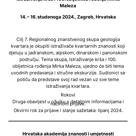
Maleza
14. – 16. studenoga 2024., Zagreb, Hrvatska
Cilj 7. Regionalnog znanstvenog skupa geologija
kvartara je okupiti istraživače kvartarnih znanosti koji
djeluju u jadranskom, alpskom, dinarskom i panonskom
području. Tema skupa, Istraživanje krša i 100.
obljetnica rođenja Mirka Maleza, ujedno će biti tema
uvodnih predavanja i stručne ekskurzije. Sudionici se
potiču da predstave svoj rad vezan uz sve teme
istraživanja kvartara.
Rokovi
Druga obavijest u ožujku s detaljnim informacijama i
načinom prijave.
Okvirni rok za prijave i slanje sažetaka: lipanj 2024.
Hrvatska akademija znanosti i umjetnosti